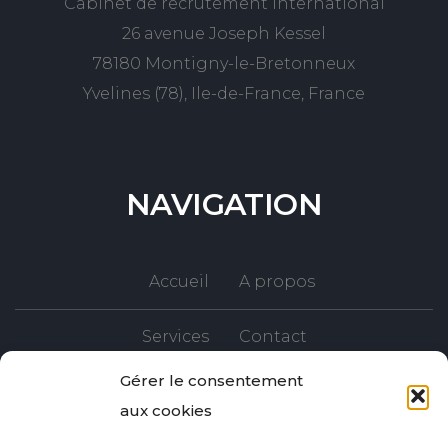
Cabinet de recrutement International
26 avenue Joseph Kessel
78180 Montigny-le-Bretonneux
Yvelines (78), Ile-de-France, France
NAVIGATION
Accueil
A propos
Services
Contact
Gérer le consentement
aux cookies