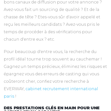
bons canaux de diffusion pour votre annonce ?
Avez-vous fait un sourcing de qualité ? Et de la
chasse de tête ? Etes-vous sûr d'avoir appelé et
reçu les meilleurs candidats ? Avez-vous pris le
temps de procéder à des vérifications pour
chacun d'entre eux ? etc.
Pour beaucoup d'entre vous, la recherche du
profil idéal tourne trop souvent au cauchemar !
Gagnez un temps précieux, éliminez les risques et
épargnez vous des erreurs de casting qui vous
coûteront cher, confiez votre recherche à
EVERWAY,
cabinet recrutement international
paris
!
DES PRESTATIONS CLÉS EN MAIN POUR UNE