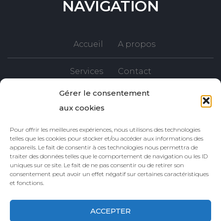
NAVIGATION
Accueil
A propos
Services
Contact
Gérer le consentement
aux cookies
SUIVEZ-NOUS
Pour offrir les meilleures expériences, nous utilisons des technologies
telles que les cookies pour stocker et/ou accéder aux informations des
appareils. Le fait de consentir à ces technologies nous permettra de
traiter des données telles que le comportement de navigation ou les ID
uniques sur ce site. Le fait de ne pas consentir ou de retirer son
consentement peut avoir un effet négatif sur certaines caractéristiques
et fonctions.
ACCEPTER