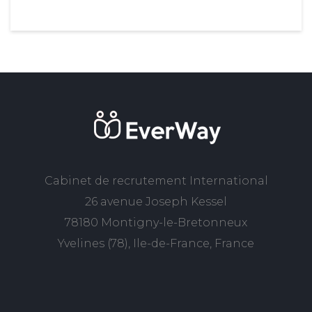
Cabinet de recrutement International
26 avenue Joseph Kessel
78180 Montigny-le-Bretonneux
Yvelines (78), Ile-de-France, France